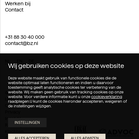
Werken bij
Contact
+31 88 30 40 000
contact@bz.nl
NL
EN
DE
Wij gebruiken cookies op deze website
Deze website maakt gebruik van functionele cookies die de
website optimaal laten functioneren en indien u daarvoor
toestemming geeft analytische cookies ter verbetering van de
website. Wij maken geen gebruik van tracking cookies op onze
© 2026 Boels Zanders.
website. Voor verdere informatie kunt u onze
cookieverklaring
Legal
raadplegen.U kunt de cookies hieronder accepteren, weigeren of
Cookies
de instellingen wijzigen.
Privacy
Inzet AI
INSTELLINGEN
Rechtsgebieden
Klachten
Geschillen
ALLES ACCEPTEREN
ALLES AFWIJZEN