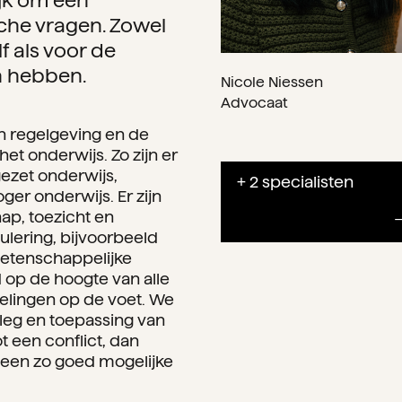
ijk om een
che vragen. Zowel
f als voor de
n hebben.
Nicole Niessen
Advocaat
n regelgeving en de
et onderwijs. Zo zijn er
ezet onderwijs,
+ 2 specialisten
er onderwijs. Er zijn
p, toezicht en
gulering, bijvoorbeeld
etenschappelijke
d op de hoogte van alle
elingen op de voet. We
tleg en toepassing van
t een conflict, dan
een zo goed mogelijke