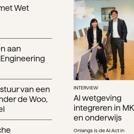
met Wet
en aan
 Engineering
INTERVIEW
estuur van een
AI wetgeving
onder de Woo,
integreren in M
el
en onderwijs
che
Onlangs is de AI Act in