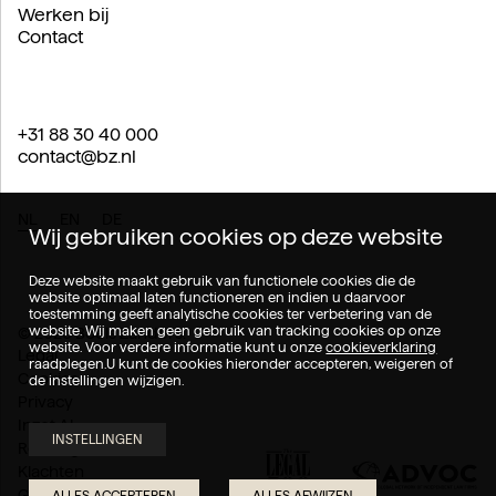
Werken bij
Contact
+31 88 30 40 000
contact@bz.nl
NL
EN
DE
Wij gebruiken cookies op deze website
Deze website maakt gebruik van functionele cookies die de
website optimaal laten functioneren en indien u daarvoor
toestemming geeft analytische cookies ter verbetering van de
website. Wij maken geen gebruik van tracking cookies op onze
© 2026 Boels Zanders.
website. Voor verdere informatie kunt u onze
cookieverklaring
Legal
raadplegen.U kunt de cookies hieronder accepteren, weigeren of
Cookies
de instellingen wijzigen.
Privacy
Inzet AI
INSTELLINGEN
Rechtsgebieden
Klachten
Geschillen
ALLES ACCEPTEREN
ALLES AFWIJZEN