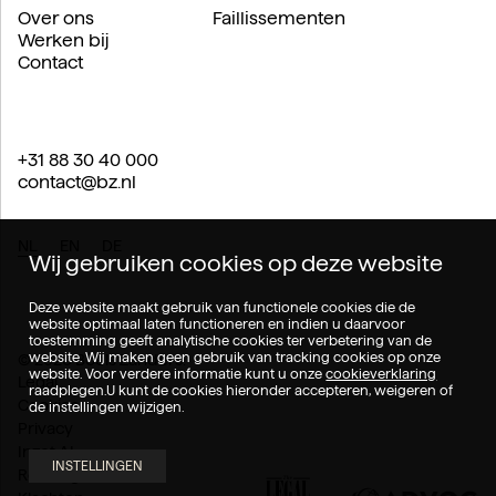
Over ons
Faillissementen
Werken bij
Contact
+31 88 30 40 000
contact@bz.nl
NL
EN
DE
Wij gebruiken cookies op deze website
Deze website maakt gebruik van functionele cookies die de
website optimaal laten functioneren en indien u daarvoor
toestemming geeft analytische cookies ter verbetering van de
website. Wij maken geen gebruik van tracking cookies op onze
© 2026 Boels Zanders.
website. Voor verdere informatie kunt u onze
cookieverklaring
Legal
raadplegen.U kunt de cookies hieronder accepteren, weigeren of
Cookies
de instellingen wijzigen.
Privacy
Inzet AI
INSTELLINGEN
Rechtsgebieden