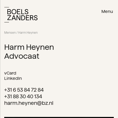
Menu
Mensen
/ Harm Heynen
Harm Heynen
Advocaat
vCard
LinkedIn
+31 6 53 84 72 84
+31 88 30 40 134
harm.heynen@bz.nl