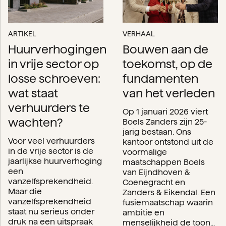
ARTIKEL
VERHAAL
Huurverhogingen
Bouwen aan de
in vrije sector op
toekomst, op de
losse schroeven:
fundamenten
wat staat
van het verleden
verhuurders te
Op 1 januari 2026 viert
wachten?
Boels Zanders zijn 25-
jarig bestaan. Ons
Voor veel verhuurders
kantoor ontstond uit de
in de vrije sector is de
voormalige
jaarlijkse huurverhoging
maatschappen Boels
een
van Eijndhoven &
vanzelfsprekendheid.
Coenegracht en
Maar die
Zanders & Eikendal. Een
vanzelfsprekendheid
fusiemaatschap waarin
staat nu serieus onder
ambitie en
druk na een uitspraak
menselijkheid de toon...