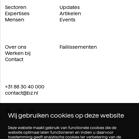
Sectoren
Updates
Expertises
Artikelen
Mensen
Events
Over ons
Faillissementen
Werken bij
Contact
+31 88 30 40 000
contact@bz.nl
NL
EN
DE
Wij gebruiken cookies op deze website
Deze website maakt gebruik van functionele cookies die de
website optimaal laten functioneren en indien u daarvoor
toestemming geeft analytische cookies ter verbetering van de