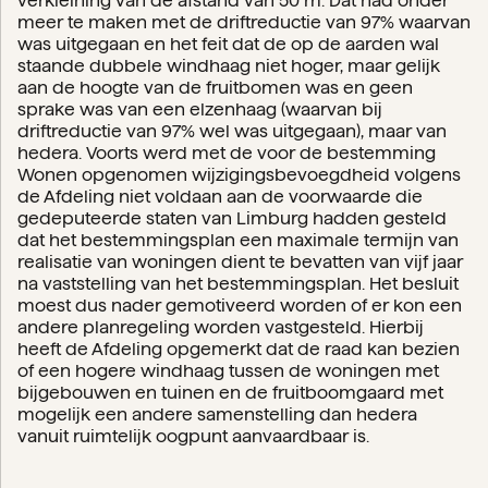
verkleining van de afstand van 50 m. Dat had onder
meer te maken met de driftreductie van 97% waarvan
was uitgegaan en het feit dat de op de aarden wal
staande dubbele windhaag niet hoger, maar gelijk
aan de hoogte van de fruitbomen was en geen
sprake was van een elzenhaag (waarvan bij
driftreductie van 97% wel was uitgegaan), maar van
hedera. Voorts werd met de voor de bestemming
Wonen opgenomen wijzigingsbevoegdheid volgens
de Afdeling niet voldaan aan de voorwaarde die
gedeputeerde staten van Limburg hadden gesteld
dat het bestemmingsplan een maximale termijn van
realisatie van woningen dient te bevatten van vijf jaar
na vaststelling van het bestemmingsplan. Het besluit
moest dus nader gemotiveerd worden of er kon een
andere planregeling worden vastgesteld. Hierbij
heeft de Afdeling opgemerkt dat de raad kan bezien
of een hogere windhaag tussen de woningen met
bijgebouwen en tuinen en de fruitboomgaard met
mogelijk een andere samenstelling dan hedera
vanuit ruimtelijk oogpunt aanvaardbaar is.