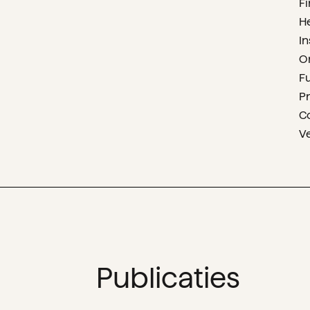
F
H
In
O
F
P
C
V
Publicaties