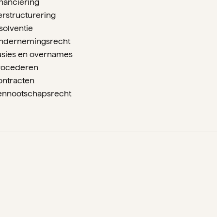
inanciering
erstructurering
solventie
ndernemingsrecht
usies en overnames
rocederen
ontracten
ennootschapsrecht