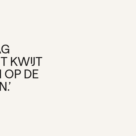
AG
T KWIJT
 OP DE
.’