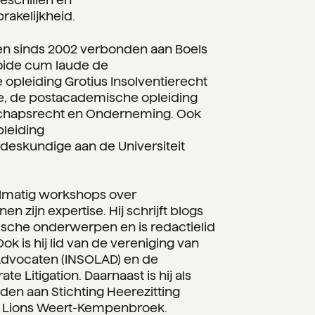
akelijkheid.
 en sinds 2002 verbonden aan Boels
ooide cum laude de
pleiding Grotius Insolventierecht
e, de postacademische opleiding
schapsrecht en Onderneming. Ook
pleiding
deskundige aan de Universiteit
elmatig workshops over
 zijn expertise. Hij schrijft blogs
dische onderwerpen en is redactielid
k is hij lid van de vereniging van
 Advocaten (INSOLAD) en de
e Litigation. Daarnaast is hij als
nden aan Stichting Heerezitting
n Lions Weert-Kempenbroek.