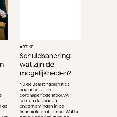
ARTIKEL
Schuldsanering:
n
wat zijn de
mogelijkheden?
Nu de Belastingdienst de
coulance uit de
e
coronaperiode afbouwt,
komen duizenden
n de
ondernemingen in de
financiële problemen. Wat te
Daar
doen als de fiscus op de