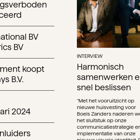
ngsverboden
ceerd
ational BV
rics BV
INTERVIEW
Harmonisch
ement koopt
samenwerken e
ys B.V.
snel beslissen
“Met het vooruitzicht op
nieuwe huisvesting voor
ari 2024
Boels Zanders naderen w
het sluitstuk op onze
communicatiestrategie e
nluiders
implementatie van onze
nieuwe visuele identiteit. 