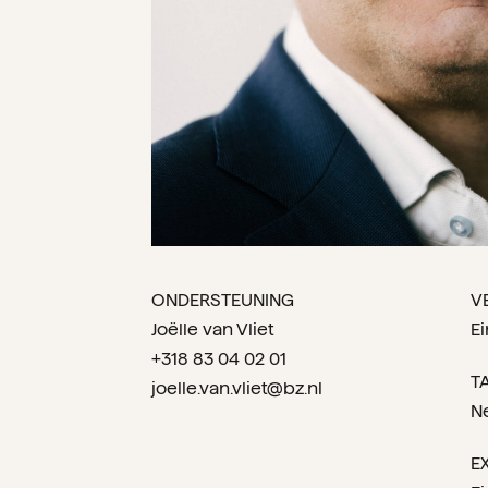
ONDERSTEUNING
V
Joëlle van Vliet
E
+318 83 04 02 01
T
joelle.van.vliet@bz.nl
N
E