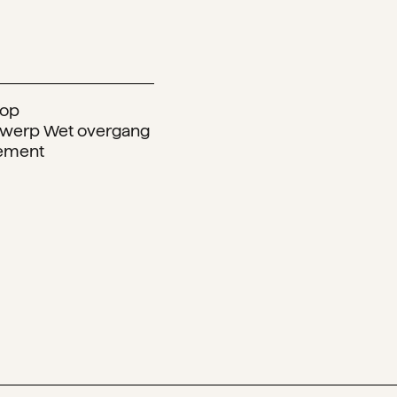
 op
ntwerp Wet overgang
sement