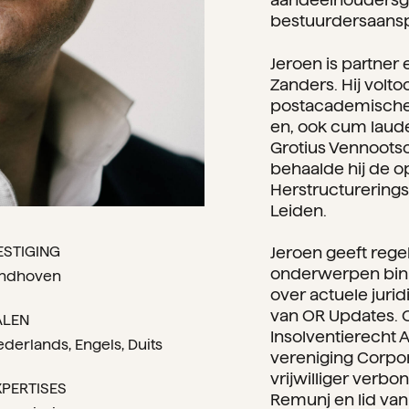
bestuurdersaanspr
Jeroen is partner
Zanders. Hij volt
postacademische o
en, ook cum laud
Grotius Vennoot
behaalde hij de o
Herstructurerings
Leiden.
ESTIGING
Jeroen geeft reg
onderwerpen binnen
indhoven
over actuele juri
van OR Updates. Oo
ALEN
Insolventierecht
ederlands
Engels
Duits
vereniging Corporat
vrijwilliger verbo
XPERTISES
Remunj en lid va