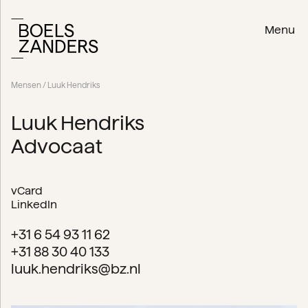
Menu
Mensen
/ Luuk Hendriks
Luuk Hendriks
Advocaat
vCard
LinkedIn
+31 6 54 93 11 62
+31 88 30 40 133
luuk.hendriks@bz.nl