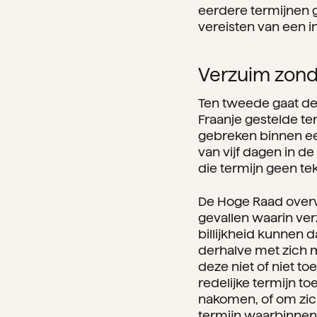
eerdere termijnen 
vereisten van een i
Verzuim zonder
Ten tweede gaat de 
Fraanje gestelde te
gebreken binnen een
van vijf dagen in d
die termijn geen te
De Hoge Raad overw
gevallen waarin ver
billijkheid kunnen 
derhalve met zich 
deze niet of niet t
redelijke termijn to
nakomen, of om zich
termijn waarbinnen 