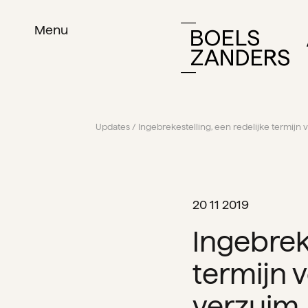
Menu
Updates
/ Ingebrekestelling, een redelijke termij
20 11 2019
Ingebreke
termijn 
verzuim