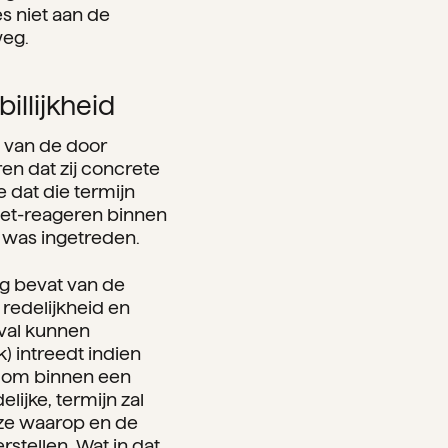
s niet aan de
weg.
illijkheid
n van de door
en dat zij concrete
 dat die termijn
niet-reageren binnen
 was ingetreden.
g bevat van de
redelijkheid en
eval kunnen
 intreedt indien
r om binnen een
lijke, termijn zal
ijze waarop en de
stellen. Wat in dat