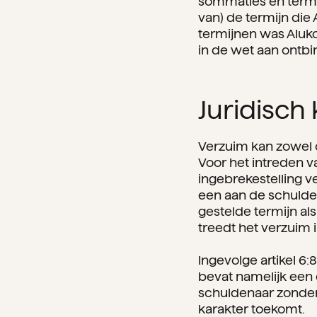
sommaties en termij
van) de termijn di
termijnen was Aluko
in de wet aan ontbi
Juridisch
Verzuim kan zowel o
Voor het intreden 
ingebrekestelling ve
een aan de schulden
gestelde termijn al
treedt het verzuim i
Ingevolge artikel 6
bevat namelijk een
schuldenaar zonder 
karakter toekomt.