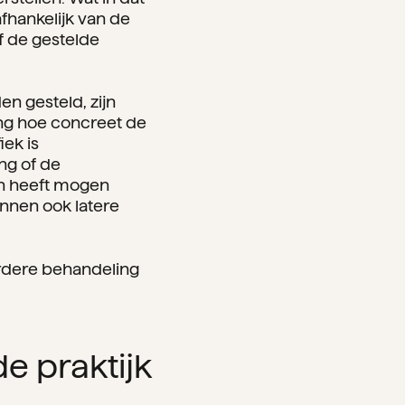
afhankelijk van de
f de gestelde
n gesteld, zijn
ng hoe concreet de
ek is
ng of de
van heeft mogen
unnen ook latere
erdere behandeling
e praktijk