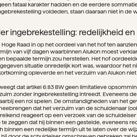
geen fataal karakter hadden en de eerdere sommatie
ngebrekestelling voldeden, staan daaraan niet in de 
 ingebrekestelling: redelijkheid en b
Hoge Raad in op het oordeel van het hof ten aanzie
rmijn van vijf dagen waarbinnen Alukon moest verklar
 bepaalde termijn zou herstellen. Het hof oordeelde
e gegeven situatie onredelijk kort was, waardoor het 
kortkoming opleverde en het verzuim van Alukon niet
eegt dat artikel 6:83 BW geen limitatieve opsommin
zuim zonder ingebrekestelling intreedt. Eveneens de 
daarbij een rol spelen. De omstandigheden van het g
meebrengen dat het verzuim van de schuldenaar (ook)
oereikend reageert op een verzoek van de schuldeise
e te zeggen dat hij binnen een gestelde, eveneens rede
 binnen een redelijke termijn uit te laten over de w
hij door de schuldeiser omschreven gebreken zal her