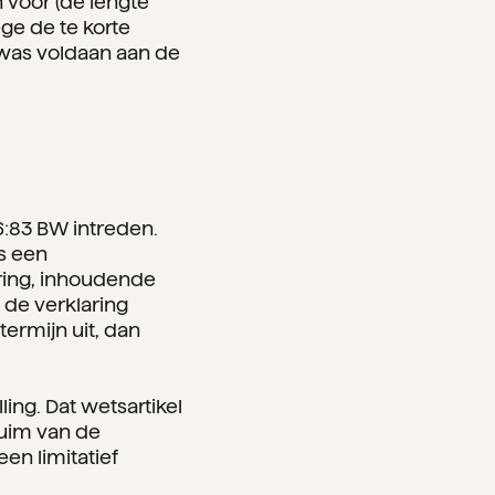
 voor (de lengte
ge de te korte
 was voldaan aan de
6:83 BW intreden.
s een
laring, inhoudende
 de verklaring
ermijn uit, dan
ing. Dat wetsartikel
zuim van de
en limitatief