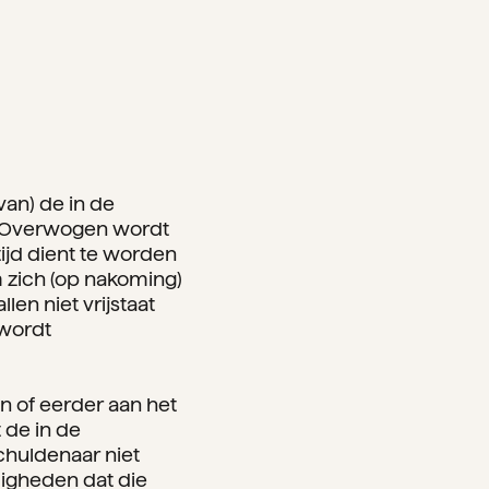
van) de in de
r. Overwogen wordt
tijd dient te worden
 zich (op nakoming)
en niet vrijstaat
 wordt
n of eerder aan het
de in de
chuldenaar niet
igheden dat die