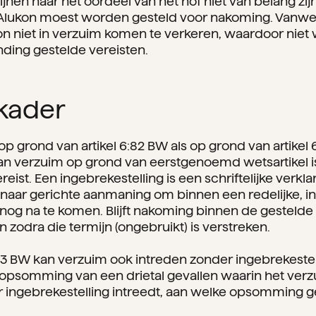
nen naar het oordeel van het hof niet van belang zijn
e Alukon moest worden gesteld voor nakoming. Vanwe
n niet in verzuim komen te verkeren, waardoor niet
nding gestelde vereisten.
 kader
p grond van artikel 6:82 BW als op grond van artikel 
van verzuim op grond van eerstgenoemd wetsartikel i
reist. Een ingebrekestelling is een schriftelijke verk
aar gerichte aanmaning om binnen een redelijke, in
snog na te komen. Blijft nakoming binnen de gestelde t
n zodra die termijn (ongebruikt) is verstreken.
:83 BW kan verzuim ook intreden zonder ingebrekestell
 opsomming van een drietal gevallen waarin het ver
ingebrekestelling intreedt, aan welke opsomming ge