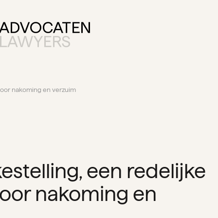
n voor nakoming en verzuim
stelling, een redelijke
voor nakoming en