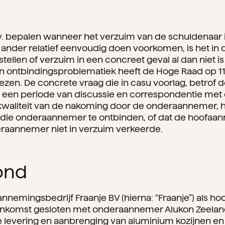
.v. bepalen wanneer het verzuim van de schuldenaar 
 ander relatief eenvoudig doen voorkomen, is het in de 
stellen of verzuim in een concreet geval al dan niet is
n ontbindingsproblematiek heeft de Hoge Raad op 11 
ezen. De concrete vraag die in casu voorlag, betrof d
 een periode van discussie en correspondentie me
 kwaliteit van de nakoming door de onderaannemer, 
ie onderaannemer te ontbinden, of dat de hoofaann
aannemer niet in verzuim verkeerde.
ond
 Aannemingsbedrijf Fraanje BV (hierna: “Fraanje”) als
komst gesloten met onderaannemer Alukon Zeeland 
de levering en aanbrenging van aluminium kozijnen en 