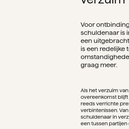
Voor ontbinding
schuldenaar is i
een uitgebracht
is een redelijk
omstandigheden
graag meer.
Als het verzuim van 
overeenkomst blijft 
reeds verrichte pres
verbintenissen. Van
schuldenaar in ver
een tussen partije