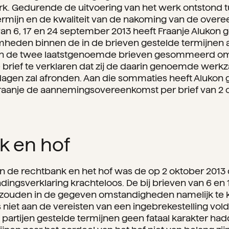
k. Gedurende de uitvoering van het werk ontstond t
termijn en de kwaliteit van de nakoming van de over
n van 6, 17 en 24 september 2013 heeft Fraanje Aluk
eden binnen de in de brieven gestelde termijnen a
 in de twee laatstgenoemde brieven gesommeerd om
 brief te verklaren dat zij de daarin genoemde we
 dagen zal afronden. Aan die sommaties heeft Alukon
aanje de aannemingsovereenkomst per brief van 2 o
k en hof
n de rechtbank en het hof was de op 2 oktober 2013 
dingsverklaring krachteloos. De bij brieven van 6 en
zouden in de gegeven omstandigheden namelijk te ko
iet aan de vereisten van een ingebrekestelling vol
artijen gestelde termijnen geen fataal karakter ha