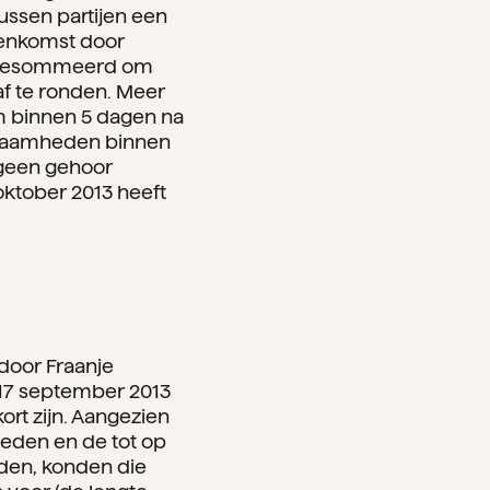
ussen partijen een
eenkomst door
on gesommeerd om
f te ronden. Meer
 binnen 5 dagen na
rkzaamheden binnen
 geen gehoor
ktober 2013 heeft
door Fraanje
 17 september 2013
rt zijn. Aangezien
deden en de tot op
dden, konden die