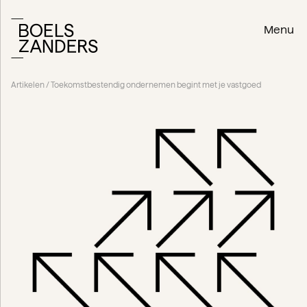
Menu
Artikelen
/ Toekomstbestendig ondernemen begint met je vastgoed