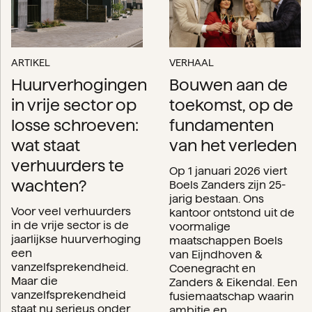
ARTIKEL
VERHAAL
Huurverhogingen
Bouwen aan de
in vrije sector op
toekomst, op de
losse schroeven:
fundamenten
wat staat
van het verleden
verhuurders te
Op 1 januari 2026 viert
wachten?
Boels Zanders zijn 25-
jarig bestaan. Ons
Voor veel verhuurders
kantoor ontstond uit de
in de vrije sector is de
voormalige
jaarlijkse huurverhoging
maatschappen Boels
een
van Eijndhoven &
vanzelfsprekendheid.
Coenegracht en
Maar die
Zanders & Eikendal. Een
vanzelfsprekendheid
fusiemaatschap waarin
staat nu serieus onder
ambitie en