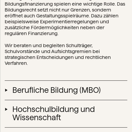
Bildungsfinanzierung spielen eine wichtige Rolle. Das
Bildungsrecht setzt nicht nur Grenzen, sondern
eröffnet auch Gestaltungsspielräume. Dazu zählen
beispielsweise Experimentierregelungen und
zusätzliche Fördermöglichkeiten neben der
regulären Finanzierung.
Wir beraten und begleiten Schulträger,
Schulvorstände und Aufsichtsgremien bei
strategischen Entscheidungen und rechtlichen
Verfahren.
Berufliche Bildung (MBO)
Die berufliche Bildung bewegt sich an der
Hochschulbildung und
Schnittstelle zwischen Bildung und Arbeitsmarkt. Eine
enge Zusammenarbeit mit Unternehmen sowie
Wissenschaft
öffentlichen und halböffentlichen Organisationen ist
dabei eher die Regel als die Ausnahme. Diese
Universitäten und Hochschulen agieren in einem