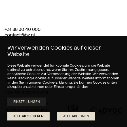
+31 88 30 40 000
contact@bz.nl
Wir verwenden Cookies auf dieser
NL
EN
DE
Website
Diese Website verwendet funktionale Cookies, um die Website
optimal zu betreiben, und, wenn Sie Ihre Zustimmung geben,
analytische Cookies zur Verbesserung der Website. Wir verwenden
keine Tracking-Cookies auf unserer Website. Weitere Informationen
Rechtliches
finden Sie in unserer
Cookie-Erklärung
. Sie können Cookies unten
Cookie-Erklärung
akzeptieren, ablehnen oder Einstellungen ändern.
Datenschutzerklärung
Einsatz AI
EINSTELLUNGEN
Rechtsgebietsregister
Beschwerdeordnung
Schlichtungsausschuss
ALLE AKZEPTIEREN
ALLE ABLEHNEN