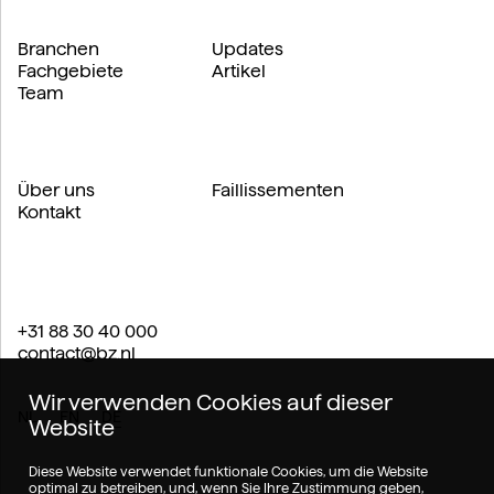
Branchen
Updates
Fachgebiete
Artikel
Team
Über uns
Faillissementen
Kontakt
+31 88 30 40 000
contact@bz.nl
Wir verwenden Cookies auf dieser
NL
EN
DE
Website
Diese Website verwendet funktionale Cookies, um die Website
optimal zu betreiben, und, wenn Sie Ihre Zustimmung geben,