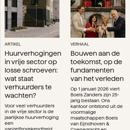
ARTIKEL
VERHAAL
Huurverhogingen
Bouwen aan de
in vrije sector op
toekomst, op de
losse schroeven:
fundamenten
wat staat
van het verleden
verhuurders te
Op 1 januari 2026 viert
wachten?
Boels Zanders zijn 25-
jarig bestaan. Ons
Voor veel verhuurders
kantoor ontstond uit de
in de vrije sector is de
voormalige
jaarlijkse huurverhoging
maatschappen Boels
een
van Eijndhoven &
vanzelfsprekendheid.
Coenegracht en