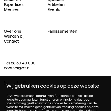
Expertises
Artikelen
Mensen
Events
Over ons
Faillissementen
Werken bij
Contact
+31 88 30 40 000
contact@bz.nl
NL
EN
DE
Wij gebruiken cookies op deze website
Deze website maakt gebruik van functionele cookies die de
website optimaal laten functioneren en indien u daarvoor
toestemming geeft analytische cookies ter verbetering van de
website. Wij maken geen gebruik van tracking cookies op onze
© 2026 Boels Zanders.
website. Voor verdere informatie kunt u onze
cookieverklaring