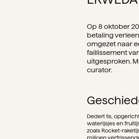
Op 8 oktober 20
betaling verlee
omgezet naar ee
faillissement v
uitgesproken. M
curator.
Geschied
Dedert IJs, opgeri
waterijsjes en fruit
zoals Rocket-raketij
miljoen verfrissende