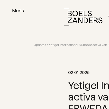
Menu
Updates
/ Yetigel International SA koopt activa van
02 01 2025
Yetigel I
activa va
ERWEDA B