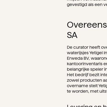
gevestigd als een v
Overeenst
SA
De curator heeft ov
waterijsjes Yetigel 
Erweda BV, waarond
kantoorinventaris en
belangrijke speler i
Het bedrijf bezit in
zowel producten aan
overname stelt Yeti
te worden, met uit