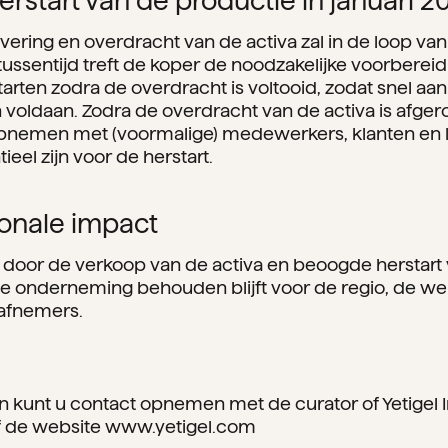
erstart van de productie in januari 2
vering en overdracht van de activa zal in de loop van
 tussentijd treft de koper de noodzakelijke voorbere
tarten zodra de overdracht is voltooid, zodat snel aa
voldaan. Zodra de overdracht van de activa is afgero
opnemen met (voormalige) medewerkers, klanten en 
tieel zijn voor de herstart.
ionale impact
dat door de verkoop van de activa en beoogde herstart
de onderneming behouden blijft voor de regio, de w
 afnemers.
 kunt u contact opnemen met de curator of Yetigel In
 de website www.yetigel.com