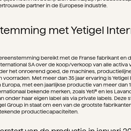
ertrouwde partner in de Europese industrie.
emming met Yetigel Inter
ereenstemming bereikt met de Franse fabrikant en d
International SA over de koop/verkoop van alle activa 
er het onroerend goed, de machines, productielijne
 voorraden. Met meer dan 35 jaar ervaring is Yetigel 
n Europa, met een jaarlijkse productie van meer dan 15
ternationaal bekende merken, zoals Yeti® en les Lavan
 onder haar eigen label als via private labels. Deze 
gel Group in staat om een van de grootste fabrikanten 
stekende productiecapaciteiten.