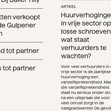
ARTIKEL
Huurverhoging
tten verkoopt
in vrije sector op
de Gulpener
losse schroeven
h
wat staat
verhuurders te
 tot partner
wachten?
Voor veel verhuurders in
 tot partner
vrije sector is de jaarlijkse
huurverhoging een
vanzelfsprekendheid. Ma
die vanzelfsprekendheid
staat nu serieus onder dr
na een uitspraak die voor
veel onrust zorgt in de
vastgoedwereld. De gevo