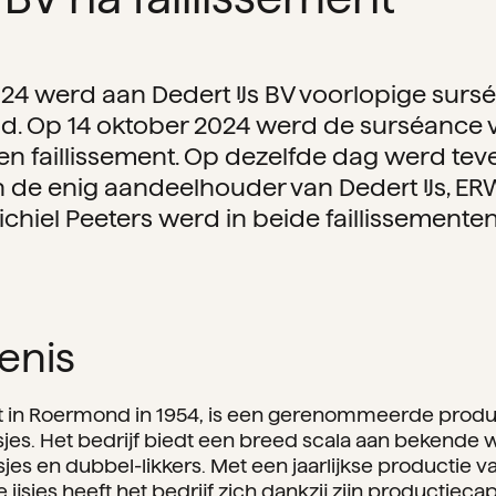
24 werd aan Dedert IJs BV voorlopige surs
nd. Op 14 oktober 2024 werd de surséance v
n faillissement. Op dezelfde dag werd tev
an de enig aandeelhouder van Dedert IJs, ER
ichiel Peeters werd in beide faillissement
enis
cht in Roermond in 1954, is een gerenommeerde prod
ijsjes. Het bedrijf biedt een breed scala aan bekende
sjes en dubbel-likkers. Met een jaarlijkse productie v
 ijsjes heeft het bedrijf zich dankzij zijn productieca