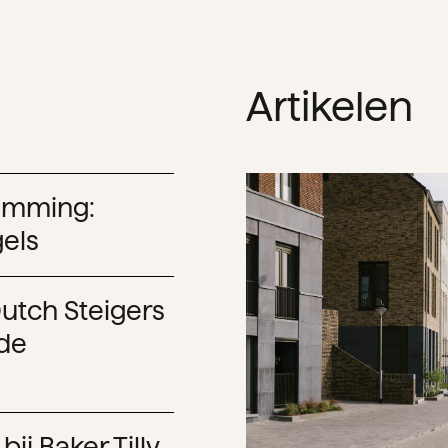
Artikelen
temming:
els
utch Steigers
nde
ij Baker Tilly