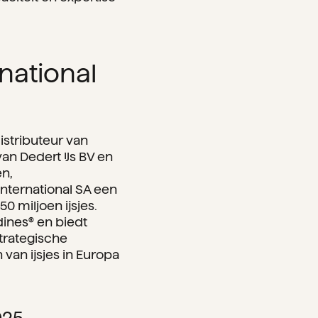
national
istributeur van
van Dedert IJs BV en
n,
International SA een
0 miljoen ijsjes.
dines® en biedt
strategische
van ijsjes in Europa