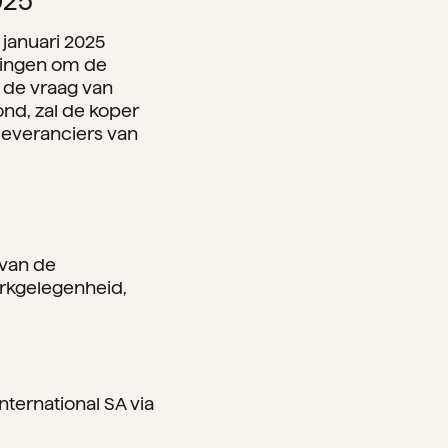
025
 januari 2025
idingen om de
n de vraag van
nd, zal de koper
leveranciers van
 van de
erkgelegenheid,
ternational SA via