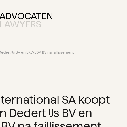
 Dedert IJs BV en ERWEDA BV na faillissement
nternational SA koopt
n Dedert IJs BV en
V na faillissement