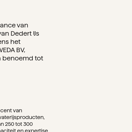
éance van
an Dedert IJs
ens het
WEDA BV,
en benoemd tot
ucent van
 waterijsproducten,
an 250 tot 300
paciteit en expertise