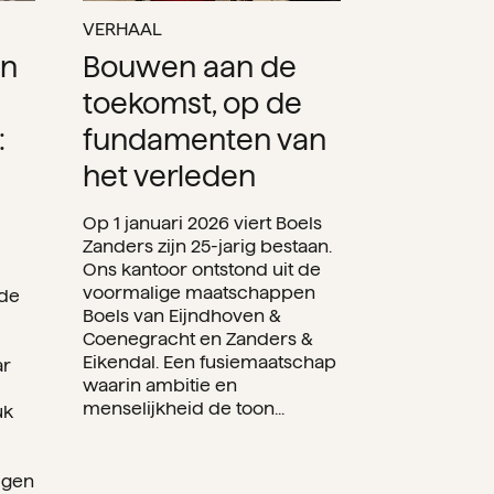
VERHAAL
en
Bouwen aan de
toekomst, op de
:
fundamenten van
het verleden
Op 1 januari 2026 viert Boels
Zanders zijn 25-jarig bestaan.
Ons kantoor ontstond uit de
voormalige maatschappen
 de
Boels van Eijndhoven &
Coenegracht en Zanders &
Eikendal. Een fusiemaatschap
ar
waarin ambitie en
menselijkheid de toon...
uk
lgen