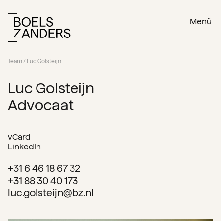
Menü
Team
/ Luc Golsteijn
Luc Golsteijn
Advocaat
vCard
LinkedIn
+31 6 46 18 67 32
+31 88 30 40 173
luc.golsteijn@bz.nl