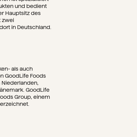
ukten und bedient
r Hauptsitz des
t zwei
ort in Deutschland.
ken- als auch
on GoodLife Foods
n Niederlanden,
 Dänemark. GoodLife
Foods Group, einem
terzeichnet.