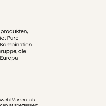
hlprodukten,
et Pure
e Kombination
ruppe, die
 Europa
sowohl Marken- als
 ist spezialisiert