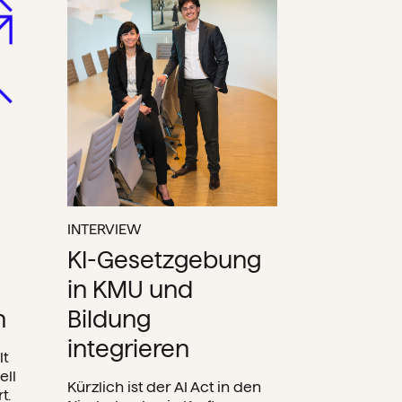
INTERVIEW
KI-Gesetzgebung
in KMU und
n
Bildung
integrieren
lt
ell
Kürzlich ist der AI Act in den
t.